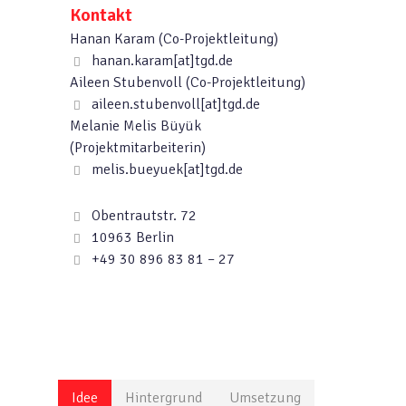
Kontakt
Hanan Karam (Co-Projektleitung)
hanan.karam[at]tgd.de
Aileen Stubenvoll (Co-Projektleitung)
aileen.stubenvoll[at]tgd.de
Melanie Melis Büyük
(Projektmitarbeiterin)
melis.bueyuek[at]tgd.de
Obentrautstr. 72
10963 Berlin
+49 30 896 83 81 – 27
Idee
Hintergrund
Umsetzung