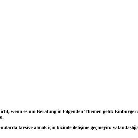
 nicht, wenn es um Beratung in folgenden Themen geht: Einbürger
a.
larda tavsiye almak için bizimle iletişime geçmeyin: vatandaşlığa 