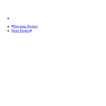
Previous Project
Next Project
Werden Sie Teil unsere
Mit Ihrer Spende ermöglichen Sie die Ausweitung und
Jetzt Spenden