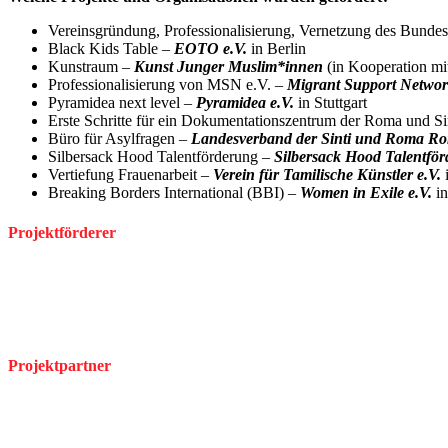
Vereinsgründung, Professionalisierung, Vernetzung des Bunde
Black Kids Table –
EOTO e.V.
in Berlin
Kunstraum –
Kunst Junger Muslim*innen
(in Kooperation mit
Professionalisierung von MSN e.V. –
Migrant Support Networ
Pyramidea next level –
Pyramidea e.V.
in Stuttgart
Erste Schritte für ein Dokumentationszentrum der Roma und Si
Büro für Asylfragen –
Landesverband der Sinti und Roma R
Silbersack Hood Talentförderung –
Silbersack Hood Talentfö
Vertiefung Frauenarbeit –
Verein für Tamilische Künstler e.V.
Breaking Borders International (BBI) –
Women in Exile e.V.
in
Projektförderer
Projektpartner