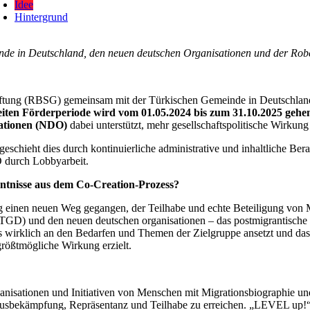
Idee
Hintergrund
e in Deutschland, den neuen deutschen Organisationen und der Robe
tung (RBSG) gemeinsam mit der Türkischen Gemeinde in Deutschland
eiten Förderperiode wird vom 01.05.2024 bis zum 31.10.2025 gehe
ationen (NDO)
dabei unterstützt, mehr gesellschaftspolitische Wirkung
geschieht dies durch kontinuierliche administrative und inhaltliche Be
 durch Lobbyarbeit.
ntnisse aus dem Co-Creation-Prozess?
 einen neuen Weg gegangen, der Teilhabe und echte Beteiligung von
GD) und den neuen deutschen organisationen – das postmigrantische N
 wirklich an den Bedarfen und Themen der Zielgruppe ansetzt und das in 
größtmögliche Wirkung erzielt.
anisationen und Initiativen von Menschen mit Migrationsbiographie un
usbekämpfung, Repräsentanz und Teilhabe zu erreichen. „LEVEL up!“ s