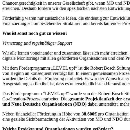
Chancengerechtigkeit in unserer Gesellschaft gibt, wenn MO und NDO
erreichen. Deshalb fördern wir den spezifischen nächsten Entwicklungs
Förderfähig waren nur zusätzliche Ideen, die eindeutig zur Entwicklu
Finanzierung schon bestehender Strukturen und bereits laufender Pro
Was ist sonst noch gut zu wissen?
Vernetzung und regelmäßiger Support
Wir alle lernen voneinander und zusammen lässt sich mehr erreichen
digitale Monitorings mit allen geförderten Organisationen und dem Pr
Mit dem Förderprogramm „LEVEL up!“ ist die Robert Bosch Stiftung
von Beginn an konsequent verfolgt hat. In einem gemeinsamen Proze
wurden die Details der Förderung erarbeitet. Es war der Wunsch aller
Ausgestaltung so flexibel ist, dass es unterschiedlichsten Herausford
Das Förderprogramm “LEVEL up!“ wurde von der Robert Bosch Stif
Co-Creation-Prozess erarbeitet. Die
gesamte Projektlaufzeit der er
und Neue Deutsche Organisationen (NDO)
dabei unterstützt, mehr
Neben finanzieller Förderung in Höhe von
38.600€
pro Organisation 
eine gezielte Sichtbarmachung der Aktivitäten von MO und NDO dur
Welche Projekte und Organisationen wurden gefördert?