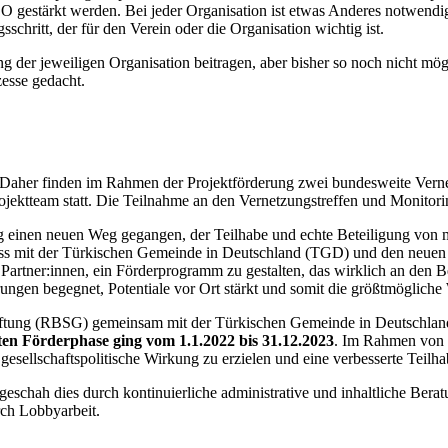
 gestärkt werden. Bei jeder Organisation ist etwas Anderes notwendig
schritt, der für den Verein oder die Organisation wichtig ist.
ng der jeweiligen Organisation beitragen, aber bisher so noch nicht m
zesse gedacht.
. Daher finden im Rahmen der Projektförderung zwei bundesweite Verne
ojektteam statt. Die Teilnahme an den Vernetzungstreffen und Monitoring
 einen neuen Weg gegangen, der Teilhabe und echte Beteiligung von 
ss mit der Türkischen Gemeinde in Deutschland (TGD) und den neuen 
 Partner:innen, ein Förderprogramm zu gestalten, das wirklich an den 
erungen begegnet, Potentiale vor Ort stärkt und somit die größtmögliche 
tung (RBSG) gemeinsam mit der Türkischen Gemeinde in Deutschland
sten Förderphase ging vom 1.1.2022 bis 31.12.2023
. Im Rahmen vo
 gesellschaftspolitische Wirkung zu erzielen und eine verbesserte Teilh
geschah dies durch kontinuierliche administrative und inhaltliche Bera
ch Lobbyarbeit.