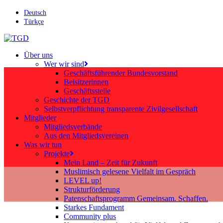
Skip
Deutsch
to
Türkçe
main
content
search
Menu
Über uns
Wer wir sind
Geschäftsführender Bundesvorstand
Beisitzerinnen
Geschäftsstelle
Geschichte der TGD
Selbstverpflichtung transparente Zivilgesellschaft
Mitglieder
Mitgliedsverbände
Aus den Mitgliedsvereinen
Was wir tun
Projekte
Mein Land – Zeit für Zukunft
Muslimisch gelesene Vielfalt im Gespräch
LEVEL up!
Strukturförderung
Patenschaftsprogramm Gemeinsam. Schaffen.
Starkes Fundament
Community plus