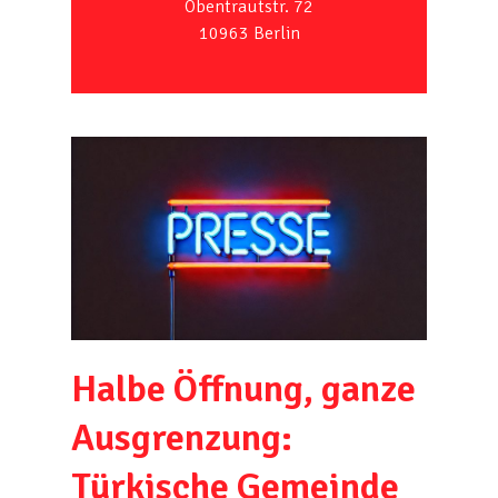
Obentrautstr. 72
10963 Berlin
Halbe Öffnung, ganze
Ausgrenzung:
Türkische Gemeinde