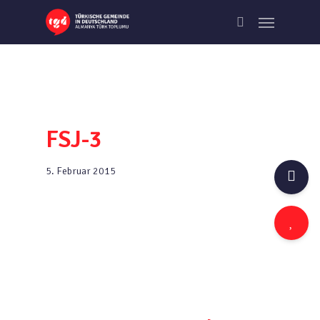
Skip
Menu
to
search
main
content
FSJ-3
5. Februar 2015